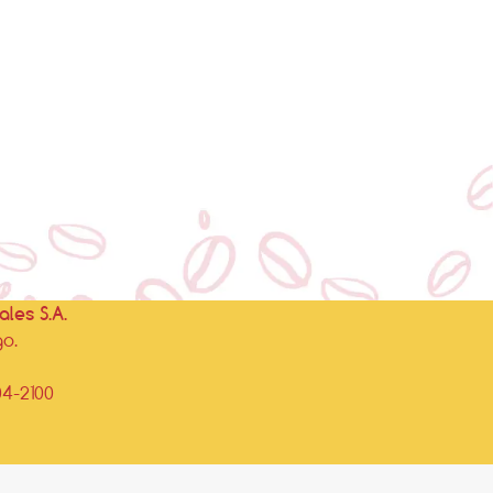
les S.A.
go.
04-2100